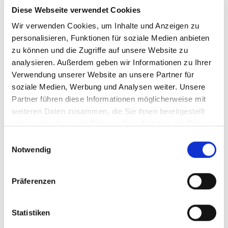
Diese Webseite verwendet Cookies
Wir verwenden Cookies, um Inhalte und Anzeigen zu
personalisieren, Funktionen für soziale Medien anbieten
zu können und die Zugriffe auf unsere Website zu
analysieren. Außerdem geben wir Informationen zu Ihrer
Verwendung unserer Website an unsere Partner für
soziale Medien, Werbung und Analysen weiter. Unsere
Partner führen diese Informationen möglicherweise mit
weiteren Daten zusammen, die Sie ihnen bereitgestellt
haben oder die sie im Rahmen Ihrer Nutzung der Dienste
gesammelt haben.
E
Notwendig
i
n
w
Präferenzen
i
l
l
Statistiken
i