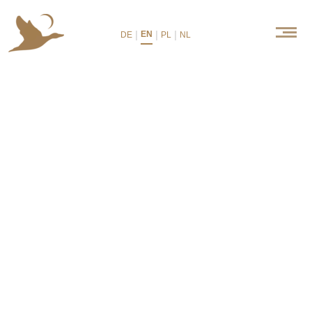
|
|
|
EN
DE
PL
NL