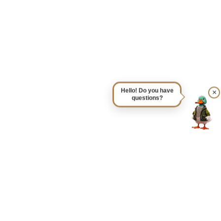
Hello! Do you have
×
questions?
Home
Sightseeing
Saxon Switzerland