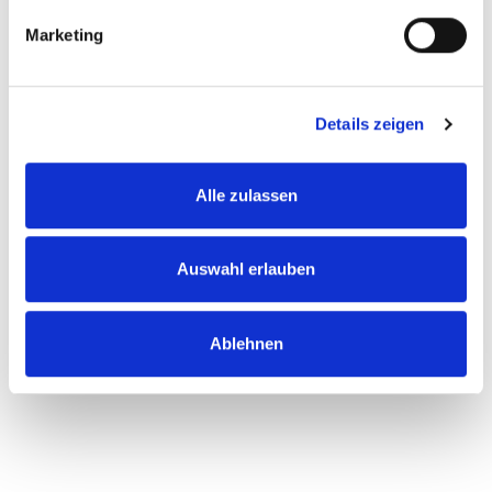
g
Marketing
u
n
g
Details zeigen
s
a
u
Alle zulassen
s
w
a
Auswahl erlauben
h
l
Ablehnen