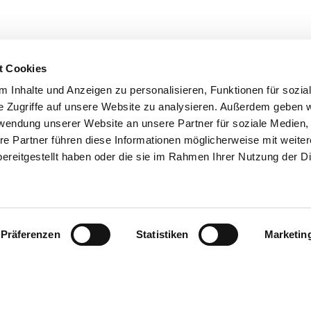
Kiosk & Shop
Thuis iets vergeten? Dat is bi
kiosk houden we verschillende d
t Cookies
de receptie. We bieden levens
hygiëneartikelen, nuttige cam
 Inhalte und Anzeigen zu personalisieren, Funktionen für sozia
muggenspray en veel meer. Op
e Zugriffe auf unsere Website zu analysieren. Außerdem geben w
rwendung unserer Website an unsere Partner für soziale Medien
uur
re Partner führen diese Informationen möglicherweise mit weite
ereitgestellt haben oder die sie im Rahmen Ihrer Nutzung der D
CONTACT/VRAGEN
Präferenzen
Statistiken
Marketin
e grill leggen en daarna