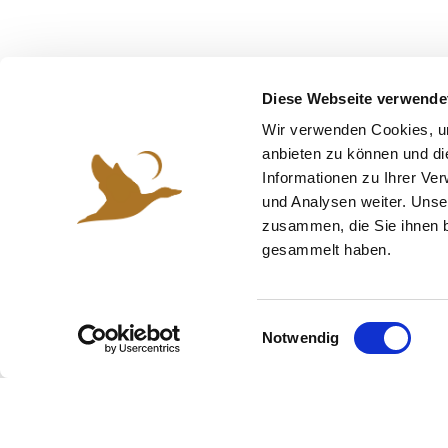
Diese Webseite verwende
Wir verwenden Cookies, um
anbieten zu können und di
Informationen zu Ihrer Ve
und Analysen weiter. Unse
zusammen, die Sie ihnen b
gesammelt haben.
E
Notwendig
i
RESERVERING
n
Grillplaats
w
i
Gezellig samenzijn, verschillende lekkernijen op d
l