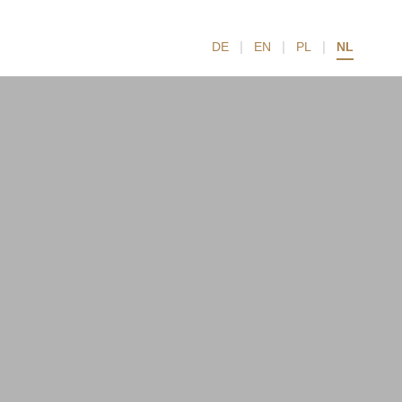
|
|
|
DE
EN
PL
NL