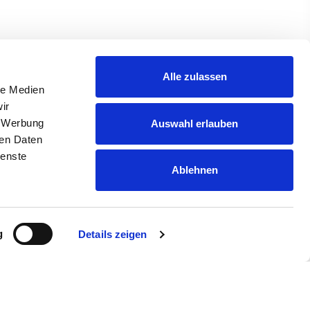
j ons op de plek geen probleem, want in onze
ingen voor je klaar. De aparte ruimte vind je bij
middelen en regionale producten, drankjes,
Alle zulassen
pingbenodigdheden, grillmaterialen,
le Medien
eningstijden: in het hoogseizoen 8:00 tot 20:00
ir
, Werbung
Auswahl erlauben
Hallo! Heb je vragen?
ren Daten
ienste
×
Ablehnen
g
Details zeigen