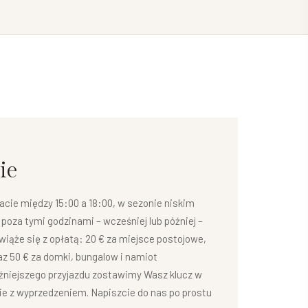
ie
cie między 15:00 a 18:00, w sezonie niskim
 poza tymi godzinami – wcześniej lub później –
 wiąże się z opłatą: 20 € za miejsce postojowe,
az 50 € za domki, bungalow i namiot
źniejszego przyjazdu zostawimy Wasz klucz w
cie z wyprzedzeniem. Napiszcie do nas po prostu