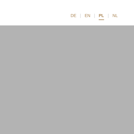
|
|
|
DE
EN
PL
NL