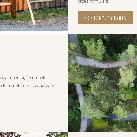
przez formularz.
KONTAKT/PYTANIA
owy, ręczniki, ściereczki
nik, french press (zaparzacz