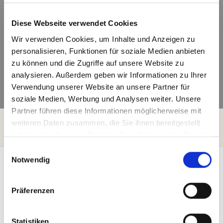
Diese Webseite verwendet Cookies
Wir verwenden Cookies, um Inhalte und Anzeigen zu
personalisieren, Funktionen für soziale Medien anbieten
zu können und die Zugriffe auf unsere Website zu
analysieren. Außerdem geben wir Informationen zu Ihrer
Verwendung unserer Website an unsere Partner für
soziale Medien, Werbung und Analysen weiter. Unsere
Partner führen diese Informationen möglicherweise mit
Home
Bretti Blog
weiteren Daten zusammen, die Sie ihnen bereitgestellt
Cadeaubonnen online kopen – Geef vakantie cadeau
haben oder die sie im Rahmen Ihrer Nutzung der Dienste
gesammelt haben.
E
Notwendig
i
n
w
Präferenzen
i
l
Cadeaubonnen van Naturcamping
l
Statistiken