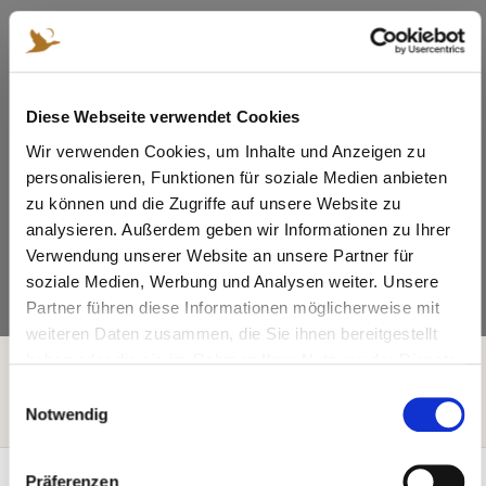
Diese Webseite verwendet Cookies
Wir verwenden Cookies, um Inhalte und Anzeigen zu
personalisieren, Funktionen für soziale Medien anbieten
zu können und die Zugriffe auf unsere Website zu
analysieren. Außerdem geben wir Informationen zu Ihrer
Verwendung unserer Website an unsere Partner für
soziale Medien, Werbung und Analysen weiter. Unsere
Partner führen diese Informationen möglicherweise mit
weiteren Daten zusammen, die Sie ihnen bereitgestellt
haben oder die sie im Rahmen Ihrer Nutzung der Dienste
Home
Bretti Blog
gesammelt haben.
Wielerwedstrijden & Triathlon Brettmühlenteich 19–21 aug
E
Notwendig
i
2025
n
w
Präferenzen