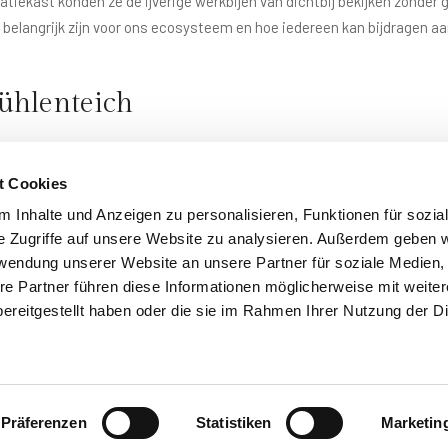
atiekast konden ze de ijverige werkbijen van dichtbij bekijken zonder 
o belangrijk zijn voor ons ecosysteem en hoe iedereen kan bijdragen 
mühlenteich
iden, bossen en meer een ideale leefomgeving voor bijen en andere 
e camping overnacht, beleeft de natuur van dichtbij – van vogelgezang
t Cookies
re schat die we samen willen bewaren.
 Inhalte und Anzeigen zu personalisieren, Funktionen für sozia
e Zugriffe auf unsere Website zu analysieren. Außerdem geben w
rwendung unserer Website an unsere Partner für soziale Medien
re Partner führen diese Informationen möglicherweise mit weite
ereitgestellt haben oder die sie im Rahmen Ihrer Nutzung der D
e natuurlijke omgeving bij Brettmühlenteich is een
Präferenzen
Statistiken
Marketin