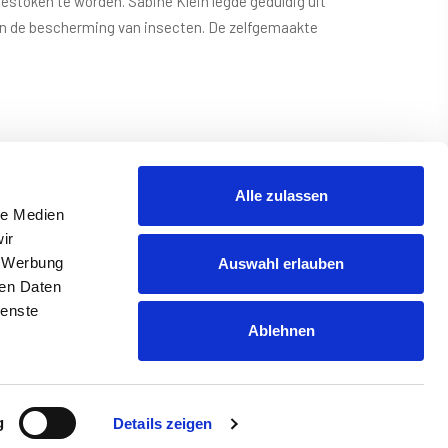
gestoken te worden. Sabine Klein legde geduldig uit
aan de bescherming van insecten. De zelfgemaakte
insecten. De wilde bloemenweides rondom de
 in de ochtend tot het zoemen van bijen tussen de
Alle zulassen
le Medien
ir
, Werbung
Auswahl erlauben
Hallo! Heb je vragen?
ren Daten
ienste
×
Ablehnen
g
Details zeigen