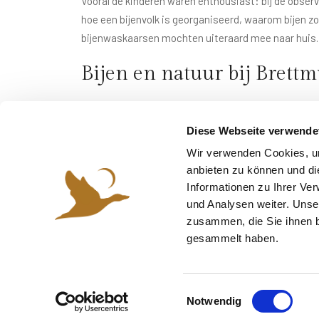
Vooral de kinderen waren enthousiast: bij de observ
hoe een bijenvolk is georganiseerd, waarom bijen z
bijenwaskaarsen mochten uiteraard mee naar huis.
Bijen en natuur bij Brett
Natuurcamping Brettmühlenteich biedt met zijn we
camping voorzien bijen van volop voedsel. Wie op d
Diese Webseite verwende
zomerbloemen. Deze biodiversiteit is een bijzonde
Wir verwenden Cookies, um
anbieten zu können und di
Informationen zu Ihrer Ve
und Analysen weiter. Unse
zusammen, die Sie ihnen b
"De bijen voelen zich hier duidelijk thuis – d
gesammelt haben.
paradijs voor bestuivers."
Imker Sabine Klein
E
Notwendig
i