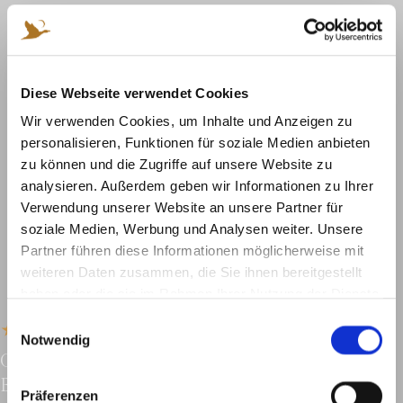
Diese Webseite verwendet Cookies
Wir verwenden Cookies, um Inhalte und Anzeigen zu
personalisieren, Funktionen für soziale Medien anbieten
zu können und die Zugriffe auf unsere Website zu
analysieren. Außerdem geben wir Informationen zu Ihrer
Verwendung unserer Website an unsere Partner für
soziale Medien, Werbung und Analysen weiter. Unsere
Partner führen diese Informationen möglicherweise mit
weiteren Daten zusammen, die Sie ihnen bereitgestellt
haben oder die sie im Rahmen Ihrer Nutzung der Dienste
gesammelt haben.
E
Notwendig
i
GALERIE – NATURCAMPING
n
BRETTMÜHLENTEICH
w
Präferenzen