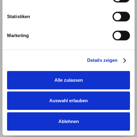
i
l
l
Statistiken
i
g
Marketing
u
n
g
Details zeigen
s
a
u
Alle zulassen
s
w
a
Auswahl erlauben
h
l
Ablehnen