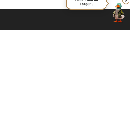
×
Fragen?
Naturcamping-Brettmühlenteich
Legen Sie die Fesseln des Alltags ab und spüren Sie die
unbeschwerte Freiheit inmitten der Natur. Bei uns erwartet Sie
ein authentisches Camping-Erlebnis, das Entspannung und
Abenteuer vereint. Lassen Sie die Seele baumeln und genießen
Sie unvergessliche Momente an unserem kleinem Waldsee.
MEHR