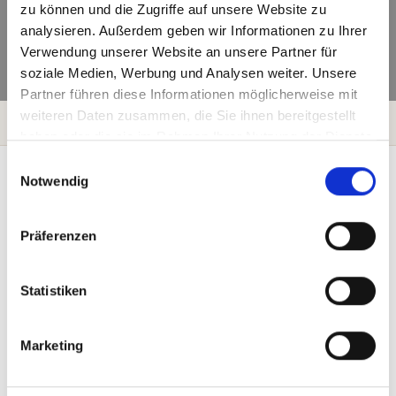
zu können und die Zugriffe auf unsere Website zu
analysieren. Außerdem geben wir Informationen zu Ihrer
Verwendung unserer Website an unsere Partner für
soziale Medien, Werbung und Analysen weiter. Unsere
Partner führen diese Informationen möglicherweise mit
weiteren Daten zusammen, die Sie ihnen bereitgestellt
Startseite
Preise
haben oder die sie im Rahmen Ihrer Nutzung der Dienste
gesammelt haben.
E
Notwendig
i
n
w
Präferenzen
i
l
l
Statistiken
i
g
Marketing
u
n