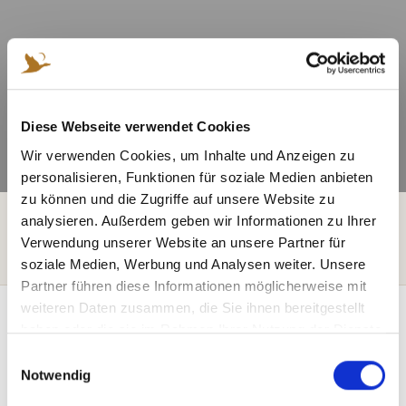
Diese Webseite verwendet Cookies
Wir verwenden Cookies, um Inhalte und Anzeigen zu
personalisieren, Funktionen für soziale Medien anbieten
zu können und die Zugriffe auf unsere Website zu
Startseite
Bretti Blog
analysieren. Außerdem geben wir Informationen zu Ihrer
SUP-Verleih am Brettmühlenteich – Stand-Up-Paddling in
Verwendung unserer Website an unsere Partner für
Dresden
soziale Medien, Werbung und Analysen weiter. Unsere
Partner führen diese Informationen möglicherweise mit
weiteren Daten zusammen, die Sie ihnen bereitgestellt
haben oder die sie im Rahmen Ihrer Nutzung der Dienste
gesammelt haben.
E
Notwendig
i
n